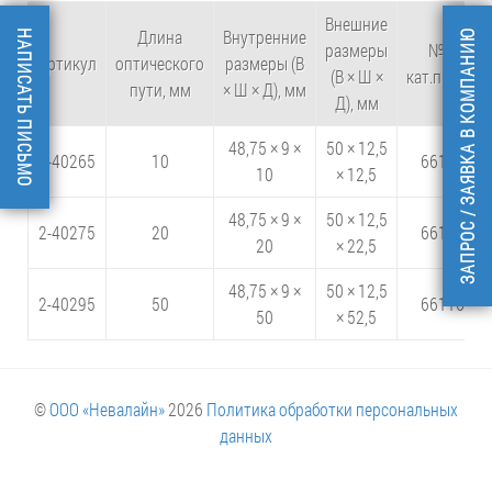
Внешние
Длина
Внутренние
НАПИСАТЬ ПИСЬМО
ЗАПРОС / ЗАЯВКА В КОМПАНИЮ
размеры
№ по
Артикул
оптического
размеры (В
(В × Ш ×
кат.произв.
пути, мм
× Ш × Д), мм
Д), мм
48,75 × 9 ×
50 × 12,5
7-40265
10
661134
10
× 12,5
48,75 × 9 ×
50 × 12,5
2-40275
20
661144
20
× 22,5
48,75 × 9 ×
50 × 12,5
2-40295
50
661164
50
× 52,5
©
ООО «Невалайн»
2026
Политика обработки персональных
данных