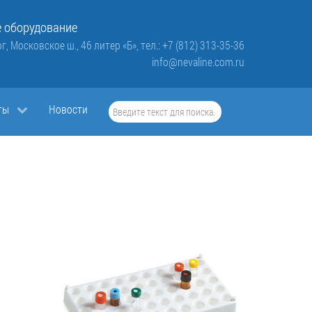
 оборудование
г, Московское ш., 46 литер «Б»,
тел.: +7 (812) 313-35-36
info@nevaline.com.ru
Искать...
ты
Новости