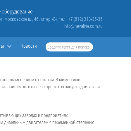
 оборудование
г, Московское ш., 46 литер «Б»,
тел.: +7 (812) 313-35-36
info@nevaline.com.ru
Искать...
ты
Новости
с воспламенением от сжатия. Взаимосвязь
я зависимость от него простоты запуска двигателя,
батывающих заводах и предприятиях
ым дизельным двигателем с переменной степенью