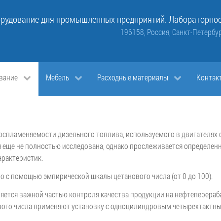
рудование для промышленных предприятий. Лабораторное
196158, Россия, Санкт-Петербур
вание
Мебель
Расходные материалы
Контак
оспламеняемости дизельного топлива, используемого в двигателях 
 еще не полностью исследована, однако прослеживается определенна
арактеристик.
о с помощью эмпирической шкалы цетанового числа (от 0 до 100).
яется важной частью контроля качества продукции на нефтеперера
вого числа применяют установку с одноцилиндровым четырехтактн