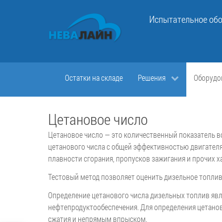
Испытательное обо
Остатки на складе
Решения
Оборудо
Цетановое число
Цетановое число — это количественный показатель в
цетанового числа с общей эффективностью двигателя
плавности сгорания, пропусков зажигания и прочих х
Тестовый метод позволяет оценить дизельное топлив
Определение цетанового числа дизельных топлив явл
нефтепродуктообеспечения. Для определения цетано
сжатия и непрямым впрыском.