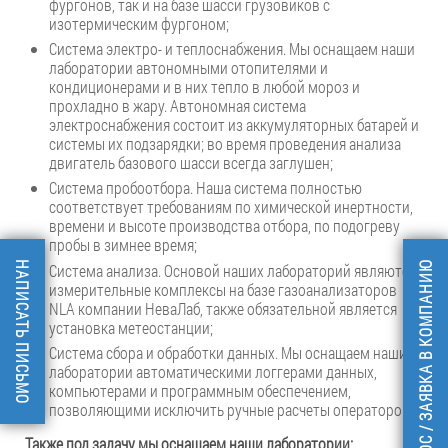
фургонов, так и на базе шасси грузовиков с
изотермическим фургоном;
Система электро- и теплоснабжения. Мы оснащаем наши
лаборатории автономными отопителями и
кондиционерами и в них тепло в любой мороз и
прохладно в жару. Автономная система
электроснабжения состоит из аккумуляторных батарей и
системы их подзарядки; во время проведения анализа
двигатель базового шасси всегда заглушен;
Система пробоотбора. Наша система полностью
соответствует требованиям по химической инертности,
времени и высоте производства отбора, по подогреву
пробы в зимнее время;
НАПИСАТЬ ПИСЬМО
ЗАПРОС / ЗАЯВКА В КОМПАНИЮ
Система анализа. Основой наших лабораторий являются
измерительные комплексы на базе газоанализаторов
NLA компании НеваЛаб, также обязательной является
установка метеостанции;
Система сбора и обработки данных. Мы оснащаем наши
лаборатории автоматическими логгерами данных,
компьютерами и программным обеспечением,
позволяющими исключить ручные расчеты оператором.
Также под задачу мы оснащаем наши лаборатории: