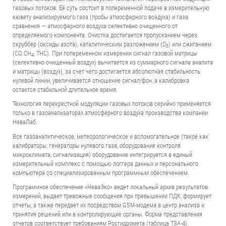
газовых потоков. Её суть состоит в попеременной подаче в измерительную
кювету анализируемого газа (пробы атмосферного воздуха) и газа
сравнения — атмосферного воздуха селективно очищенного от
определяемого компонента. Очистка достигается пропусканием через
скруббер (оксиды азота), каталитическим разложением (О
) или сжиганием
3
(СО, СН
, ТНС). При попеременном измерении сигнал газовой матрицы
4
(селективно очищенный воздух) вычитается из суммарного сигнала аналита
и матрицы (воздух), за счет чего достигается абсолютная стабильность
нулевой линии, увеличивается отношение сигнал/фон, а калибровка
остается стабильной длительное время.
Технология перекрестной модуляции газовых потоков серийно применяется
только в газоанализаторах атмосферного воздуха производства компании
НеваЛаб.
Все газоаналитическое, метеорологическое и вспомогательное (такое как
калибраторы, генераторы нулевого газа, оборудование контроля
микроклимата, сигнализация) оборудование интегрируется в единый
измерительный комплекс с помощью логгера данных и персонального
компьютера со специализированным программным обеспечением.
Программное обеспечение «НеваЭко» ведет локальный архив результатов
измерений, выдает тревожные сообщения при превышении ПДК, формирует
отчеты, а также передает их посредством GSM-модема в центр анализа и
принятия решений или в контролирующие органы. Форма представления
отчетов соответствует требованиям Росгидромета (таблица ТЗА-4).