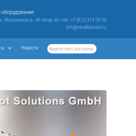
 оборудование
г, Московское ш., 46 литер «Б»,
тел.: +7 (812) 313-35-36
info@nevaline.com.ru
Искать...
ты
Новости